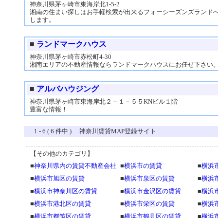
神奈川県茅ヶ崎市東海岸北1-5-2
湘南の住まい探しはお手軽検索が出来るフォーシーズンズランド
します。
■
ランドマークハウス
神奈川県茅ヶ崎市赤松町4-30
湘南エリアの不動産情報ならランドマークハウスにお任せ下さい
■
アルバハウジング
神奈川県茅ヶ崎市東海岸北２－１－５５KNビル１階
豊富な情報！
1 - 6 ( 6 件中 ) 神奈川賃貸MAP登録サイト
【その他のカテゴリ】
■
神奈川県内の賃貸不動産会社
■
横浜市の賃貸
■
横浜
■
横浜市旭区の賃貸
■
横浜市泉区の賃貸
■
横浜
■
横浜市神奈川区の賃貸
■
横浜市金沢区の賃貸
■
横浜
■
横浜市港北区の賃貸
■
横浜市栄区の賃貸
■
横浜
■
横浜市都筑区の賃貸
■
横浜市鶴見区の賃貸
■
横浜